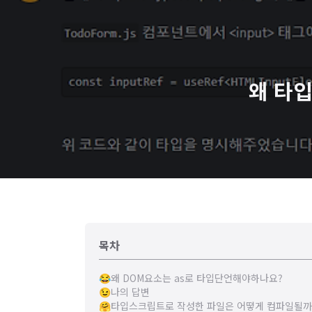
왜 타
목차
😂왜 DOM요소는 as로 타입단언해야하나요?
😉나의 답변
🤗타입스크립트로 작성한 파일은 어떻게 컴파일될까